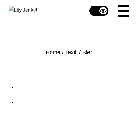
Skip
to
the
content
Home
Textil
Bier